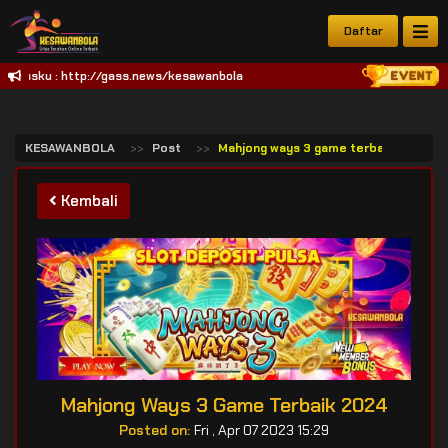
Daftar
mi Bossku : http://gass.news/kesawanbola
KESAWANBOLA
Post
Mahjong ways 3 game terbaik 2024
Kembali
Mahjong Ways 3 Game Terbaik 2024
Posted on:
Fri , Apr 07 2023 15:29