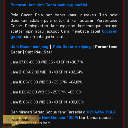
Bocoran Jam slot Gacor mahjong hari ini
Pola Gacor: Pola bet harus kamu gunakan. Tiap pola
diberikan adalah pola untuk 3 kali putaran Persentase
Gacor: Peningkatan kemungkinan kemenangan berupa
scatter spin atau jackpot Cara membaca tabel
bocoran
gacor
adalah sebagai berikut:
Jam Gacor mahjong
|
Pola Gacor mahjong
| Persentase
Gacor | Slot Play Star
Jam 07:00-08:00 WIB 35 - 40 SPIN +80,71%
Jam 01:00-02:00 WIB 10 - 40 SPIN +82,34%
Jam 18:00-19:00 WIB 50 - 35 SPIN +84,18%
Jam 11:00-12:00 WIB 30 - 25 SPIN +85,16%
Jam 15:00-16:00 WIB 20 - 40 SPIN +88,08%
Dan Nikmati Setiap Bonus Yang Tersedia di
KESAWAN BOLA
Dapatkan
Bonus New Member 100 %
Dan bonus deposit
!! KLIK DISINI !!
slot harian setiap hari