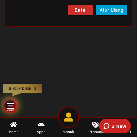
Batal
Atur Ulang
!! KLIK DISINI !!
Home
Apps
Masuk
Promosi
Live Chat