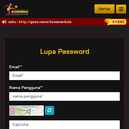
Daftar
ami Bossku : http://gass.news/kesawanbola
Lupa Password
Email**
Nama Pengguna**