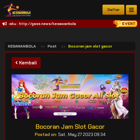
Daftar
mi Bossku : http://gass.news/kesawanbola
KESAWANBOLA
Post
Bocoran jam slot gacor
Kembali
Bocoran Jam Slot Gacor
Posted on:
Sat , May 27 2023 09:34