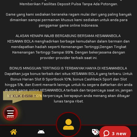
Memberikan Fasilitas Deposit Pulsa Tanpa Ada Potongan.
Game yang kami sediakan beraneka ragam mulai dari yang paling banyak
dimainkan sampai permainan khusus kami sediakan untuk anda para
penggemar game online Indonesia.
ALASAN KENAPA WAJIB BERGABUNG BERSAMA KESAWANBOLA
KESAWAN BOLA menghadirkan berbagai kemudahan dalam bermain dan
mendapatkan hadiah seperti Kemenangan Tertinggi,Dengan Tingkat
Kemenangan Tertinggi Sampai 99%. Dengan bekerjasama dengan
provider-provider terbaik saat ini.
BONUS MINGGUAN TERTINGGI & TERBANYAK HANYA DI KESAWANBOLA
Dapatkan juga bonus terbaik dari situs KESAWAN BOLA yang terbaru. Untuk
Bonus Harian Slot & Sportbook 10%, bonus Cashback Sport dan Slot
hingga 5%, dan Event menarik lainnya. untuk itu segera daftarkan diri anda
di situs game online KESAWANBOLA terbaik dan terpercaya saat ini, jangan
khawatir disini 100% terpercaya, berapapun anda menang akan dibayar
!! KLIK DISINI !!
lunas tanpa ribet.