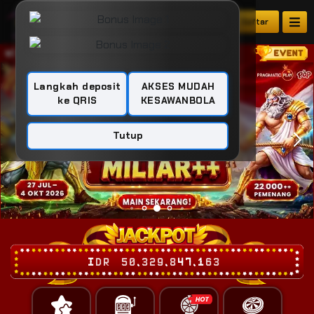
Daftar
 Bossku : http://gass.news/kesawanbola
Langkah deposit
AKSES MUDAH
ke QRIS
KESAWANBOLA
Tutup
IDR
50,329,847,215