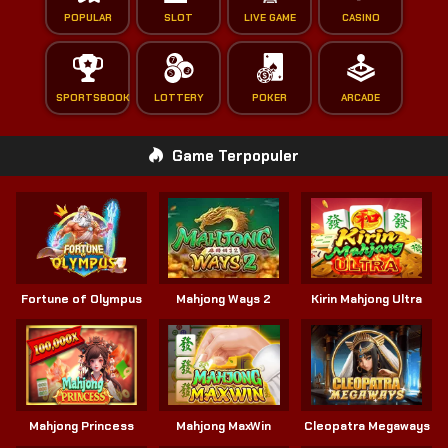
POPULAR
SLOT
LIVE GAME
CASINO
SPORTSBOOK
LOTTERY
POKER
ARCADE
Game Terpopuler
Fortune of Olympus
Mahjong Ways 2
Kirin Mahjong Ultra
Mahjong Princess
Mahjong MaxWin
Cleopatra Megaways